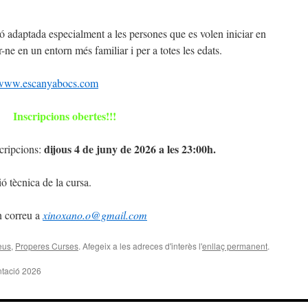
ó adaptada especialment a les persones que es volen iniciar en
-ne en un entorn més familiar i per a totes les edats.
www.escanyabocs.com
Inscripcions obertes!!!
dijous 4 de juny de 2026 a les 23:00h.
scripcions:
 tècnica de la cursa.
n correu a
xinoxano.o@gmail.com
eus
,
Properes Curses
. Afegeix a les adreces d'interès l'
enllaç permanent
.
ntació 2026