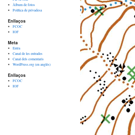
Àlbum de fotos
Política de privadesa
Enllaços
FCOC
IOF
Meta
Entra
Canal de les entrades
Canal dels comentaris
WordPress.org (en anglès)
Enllaços
FCOC
IOF