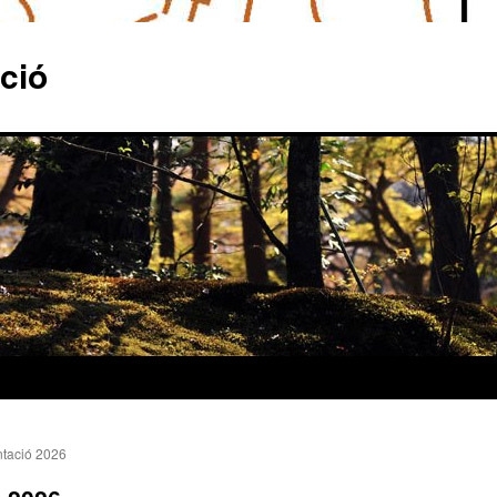
ció
ntació 2026