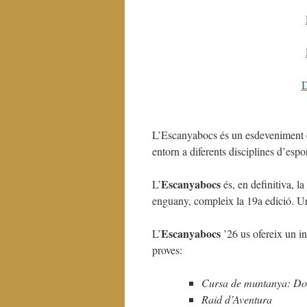
D
L’Escanyabocs és un esdeveniment es
entorn a diferents disciplines d’espo
Escanyabocs
L’
és, en definitiva, l
enguany, compleix la 19a edició. U
Escanyabocs
L’
’26 us ofereix un i
proves:
Cursa de muntanya: Dos
Raid d’Aventura