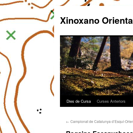
Xinoxano Orienta
Dies de Cursa
Curses Anteriors
Vés
al
←
Campionat de Catalunya d’Esquí-Orie
contingut