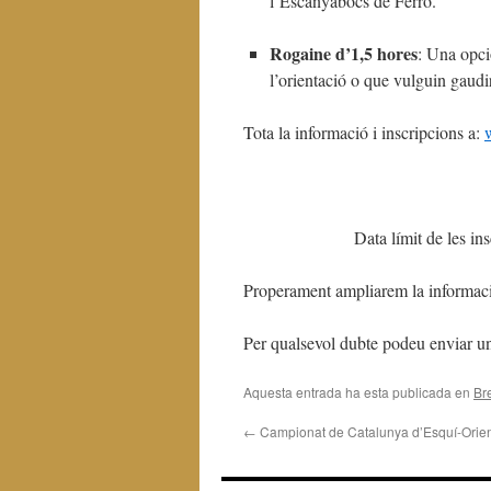
l’Escanyabocs de Ferro.
Rogaine d’1,5 hores
: Una opci
l’orientació o que vulguin gaudir
Tota la informació i inscripcions a:
Data límit de les in
Properament ampliarem la informació
Per qualsevol dubte podeu enviar u
Aquesta entrada ha esta publicada en
Br
←
Campionat de Catalunya d’Esquí-Orie