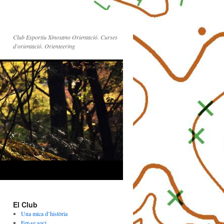
Club Esportiu Xinoxano Orientació. Curses
d'orientació. Orienteering
El Club
Una mica d’història
Fer-se soci